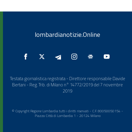
lombardianotizie.Online
Testata giornalistica registrata - Direttore responsabile Davide
Bertani - Reg. Trib. di Milano n° 14772/2019 del 7 novembre
2019
© Copyright Regione Lombardia tutti i diritti riservati - C.F. 80050050154 -
Piazza Città di Lombardia 1 - 20124 Milano