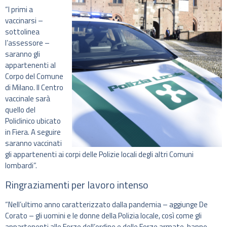
“I primi a
vaccinarsi –
sottolinea
l’assessore –
saranno gli
appartenenti al
Corpo del Comune
di Milano. Il Centro
vaccinale sarà
quello del
Policlinico ubicato
in Fiera. A seguire
saranno vaccinati
gli appartenenti ai corpi delle Polizie locali degli altri Comuni
lombardi”.
Ringraziamenti per lavoro intenso
“Nell’ultimo anno caratterizzato dalla pandemia – aggiunge De
Corato – gli uomini e le donne della Polizia locale, così come gli
appartenenti alle Forze dell’ordine e delle Forze armate, hanno