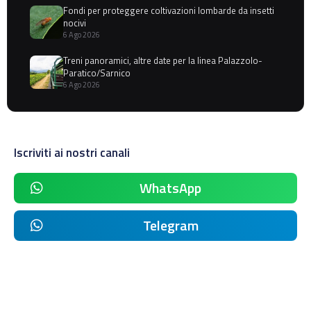
Fondi per proteggere coltivazioni lombarde da insetti
nocivi
6 Ago 2026
Treni panoramici, altre date per la linea Palazzolo-
Paratico/Sarnico
6 Ago 2026
Iscriviti ai nostri canali
WhatsApp
Telegram