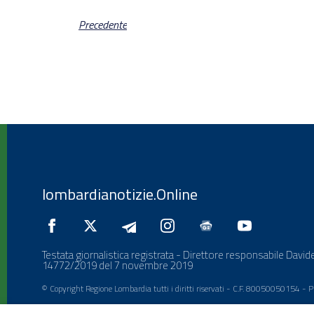
Precedente
lombardianotizie.Online
Testata giornalistica registrata - Direttore responsabile Davide
14772/2019 del 7 novembre 2019
© Copyright Regione Lombardia tutti i diritti riservati - C.F. 80050050154 -