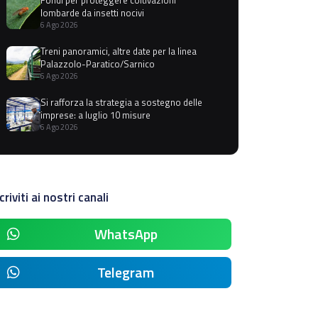
lombarde da insetti nocivi
6 Ago 2026
Treni panoramici, altre date per la linea
Palazzolo-Paratico/Sarnico
6 Ago 2026
Si rafforza la strategia a sostegno delle
imprese: a luglio 10 misure
6 Ago 2026
criviti ai nostri canali
WhatsApp
Telegram