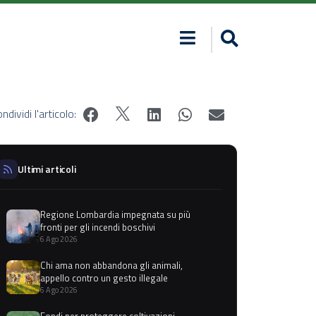
ndividi l'articolo:
Ultimi articoli
Regione Lombardia impegnata su più
fronti per gli incendi boschivi
6 Ago 2026
Chi ama non abbandona gli animali,
appello contro un gesto illegale
6 Ago 2026
Fondi per proteggere coltivazioni