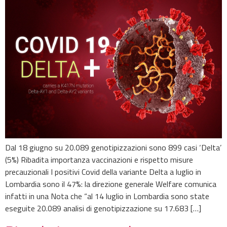
Dal 18 giugno su 20.089 genotipizzazioni sono 899 casi ‘Delta’
(5%) Ribadita importanza vaccinazioni e rispetto misure
precauzionali I positivi Covid della variante Delta a luglio in
Lombardia sono il 47%: la direzione generale Welfare comunica
infatti in una Nota che “al 14 luglio in Lombardia sono state
eseguite 20.089 analisi di genotipizzazione su 17.683 […]