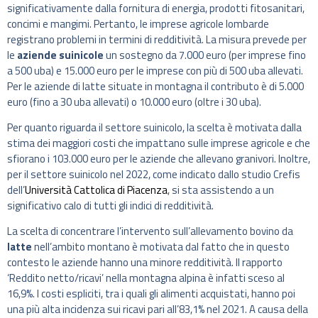
significativamente dalla fornitura di energia, prodotti fitosanitari,
concimi e mangimi. Pertanto, le imprese agricole lombarde
registrano problemi in termini di redditività. La misura prevede per
le
aziende suinicole
un sostegno da 7.000 euro (per imprese fino
a 500 uba) e 15.000 euro per le imprese con più di 500 uba allevati.
Per le aziende di latte situate in montagna il contributo è di 5.000
euro (fino a 30 uba allevati) o 10.000 euro (oltre i 30 uba).
Per quanto riguarda il settore suinicolo, la scelta è motivata dalla
stima dei maggiori costi che impattano sulle imprese agricole e che
sfiorano i 103.000 euro per le aziende che allevano granivori. Inoltre,
per il settore suinicolo nel 2022, come indicato dallo studio Crefis
dell’
Università Cattolica di Piacenza
, si sta assistendo a un
significativo calo di tutti gli indici di redditività.
La scelta di concentrare l’intervento sull’allevamento bovino da
latte
nell’ambito montano è motivata dal fatto che in questo
contesto le aziende hanno una minore redditività. Il rapporto
‘Reddito netto/ricavi’ nella montagna alpina è infatti sceso al
16,9%. I costi espliciti, tra i quali gli alimenti acquistati, hanno poi
una più alta incidenza sui ricavi pari all’83,1% nel 2021. A causa della