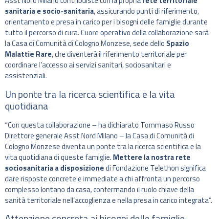
Asst Nord Milano contribuisce con la propria
rete territoriale
sanitaria e socio-sanitaria
, assicurando punti di riferimento,
orientamento e presa in carico per i bisogni delle famiglie durante
tutto il percorso di cura. Cuore operativo della collaborazione sarà
la Casa di Comunità di Cologno Monzese, sede dello
Spazio
Malattie Rare
, che diventerà il riferimento territoriale per
coordinare l’accesso ai servizi sanitari, sociosanitari e
assistenziali.
Un ponte tra la ricerca scientifica e la vita
quotidiana
“Con questa collaborazione – ha dichiarato Tommaso Russo
Direttore generale Asst Nord Milano – la Casa di Comunità di
Cologno Monzese diventa un ponte tra la ricerca scientifica e la
vita quotidiana di queste famiglie.
Mettere la nostra rete
sociosanitaria a disposizione
di Fondazione Telethon significa
dare risposte concrete e immediate a chi affronta un percorso
complesso lontano da casa, confermando il ruolo chiave della
sanità territoriale nell’accoglienza e nella presa in carico integrata”.
Attenzione concreta ai bisogni delle famiglie