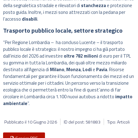
della segnaletica stradale e rilevatori di
stanchezza
e protezione
posto guida. Inoltre, i mezzi sono attrezzati con la pedana per
l’accesso
disabili
.
Trasporto pubblico locale, settore strategico
“Per Regione Lombardia – ha concluso Lucente – il trasporto
pubblico locale è strategico: il nostro impegno ci ha già portato
dall’inizio del 2026 ad investire
oltre 782 milioni
di euro per il TPL
su gomma in tutta la Lombardia, dei quali oltre mezzo miliardo
destinato all’Agenzia di
Milano
,
Monza
,
Lodi
e
Pavia
. Risorse
fondamentali per garantire il buon funzionamento dei mezzi ed un
servizio ottimale per i cittadini. Un percorso verso la transizione
ecologica che ci permetterà entro la fine di quest’anno di far
circolare in Lombardia circa 1.100 nuovi autobus a ridotto
impatto
ambientale
”.
Pubblicato il
10 Giugno 2026
ID del post: 581883
Tipo: Articoli