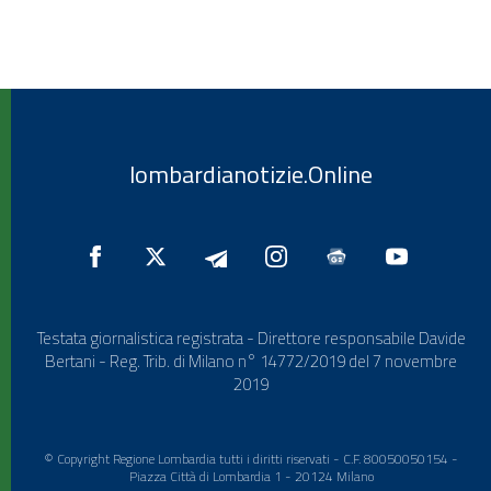
lombardianotizie.Online
Testata giornalistica registrata - Direttore responsabile Davide
Bertani - Reg. Trib. di Milano n° 14772/2019 del 7 novembre
2019
© Copyright Regione Lombardia tutti i diritti riservati - C.F. 80050050154 -
Piazza Città di Lombardia 1 - 20124 Milano