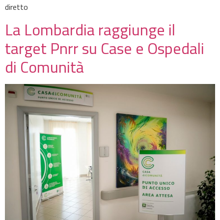
diretto
La Lombardia raggiunge il
target Pnrr su Case e Ospedali
di Comunità