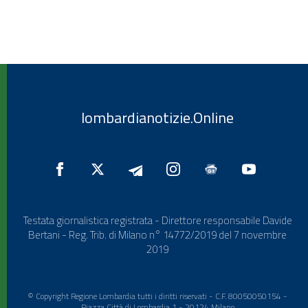
lombardianotizie.Online
Testata giornalistica registrata - Direttore responsabile Davide
Bertani - Reg. Trib. di Milano n° 14772/2019 del 7 novembre
2019
© Copyright Regione Lombardia tutti i diritti riservati - C.F. 80050050154 -
Piazza Città di Lombardia 1 - 20124 Milano