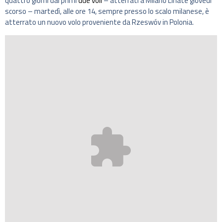
quattro giorni dai primi
due voli
– atterrati a Milano Linate giovedì
scorso – martedì, alle ore 14, sempre presso lo scalo milanese, è
atterrato un nuovo volo proveniente da Rzeswóv in Polonia.