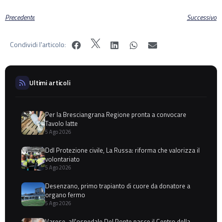
Precedente
Successivo
Condividi l'articolo:
Ultimi articoli
Per la Bresciangrana Regione pronta a convocare
Tavolo latte
5 Ago 2026
Ddl Protezione civile, La Russa: riforma che valorizza il
volontariato
5 Ago 2026
Desenzano, primo trapianto di cuore da donatore a
organo fermo
5 Ago 2026
Varese, all'ospedale Del Ponte nasce il Centro della