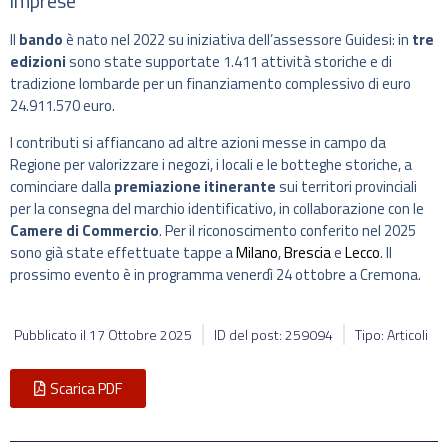
imprese
Il
bando
è nato nel 2022 su iniziativa dell’assessore Guidesi: in
tre
edizioni
sono state supportate 1.411 attività storiche e di
tradizione lombarde per un finanziamento complessivo di euro
24.911.570 euro.
I contributi si affiancano ad altre azioni messe in campo da
Regione per valorizzare i negozi, i locali e le botteghe storiche, a
cominciare dalla
premiazione itinerante
sui territori provinciali
per la consegna del marchio identificativo, in collaborazione con le
Camere di Commercio
. Per il riconoscimento conferito nel 2025
sono già state effettuate tappe a
Milano
,
Brescia
e
Lecco
. Il
prossimo evento è in programma venerdì 24 ottobre a Cremona.
Pubblicato il
17 Ottobre 2025
ID del post: 259094
Tipo: Articoli
Scarica PDF