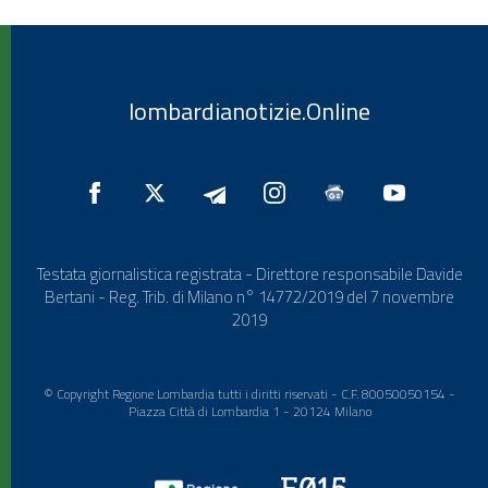
lombardianotizie.Online
Testata giornalistica registrata - Direttore responsabile Davide
Bertani - Reg. Trib. di Milano n° 14772/2019 del 7 novembre
2019
© Copyright Regione Lombardia tutti i diritti riservati - C.F. 80050050154 -
Piazza Città di Lombardia 1 - 20124 Milano