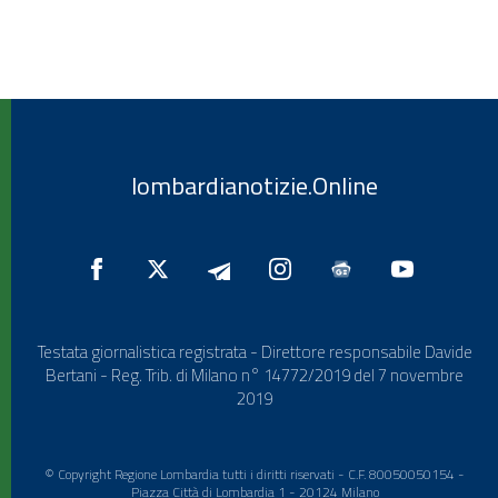
lombardianotizie.Online
Testata giornalistica registrata - Direttore responsabile Davide
Bertani - Reg. Trib. di Milano n° 14772/2019 del 7 novembre
2019
© Copyright Regione Lombardia tutti i diritti riservati - C.F. 80050050154 -
Piazza Città di Lombardia 1 - 20124 Milano