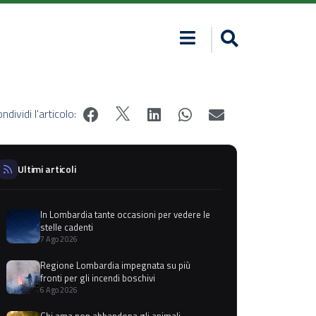
ndividi l'articolo:
Ultimi articoli
In Lombardia tante occasioni per vedere le
stelle cadenti
7 Ago 2026
Regione Lombardia impegnata su più
fronti per gli incendi boschivi
6 Ago 2026
Chi ama non abbandona gli animali,