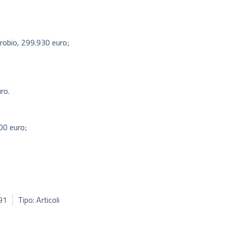
ntrobio, 299.930 euro;
ro.
000 euro;
491
Tipo: Articoli