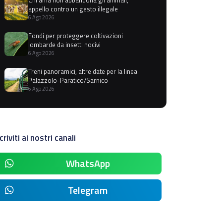
appello contro un gesto illegale
6 Ago 2026
Fondi per proteggere coltivazioni
lombarde da insetti nocivi
6 Ago 2026
Treni panoramici, altre date per la linea
Palazzolo-Paratico/Sarnico
6 Ago 2026
criviti ai nostri canali
WhatsApp
Telegram