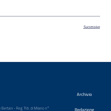
Successivo
Archivio
 Bertani - Reg. Trib. di Milano n°
Redazione