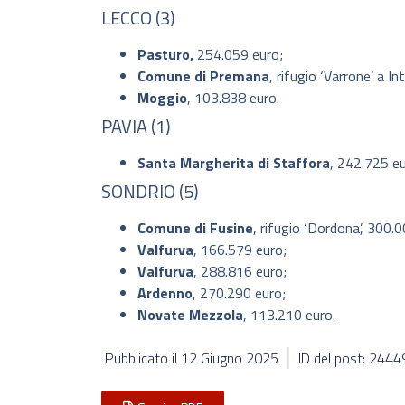
LECCO (3)
Pasturo,
254.059 euro;
Comune di Premana
, rifugio ‘Varrone’ a I
Moggio
, 103.838 euro.
PAVIA (1)
Santa Margherita di Staffora
, 242.725 eu
SONDRIO (5)
Comune di Fusine
, rifugio ‘Dordona’, 300.
Valfurva
, 166.579 euro;
Valfurva
, 288.816 euro;
Ardenno
, 270.290 euro;
Novate Mezzola
, 113.210 euro.
Pubblicato il
12 Giugno 2025
ID del post: 244