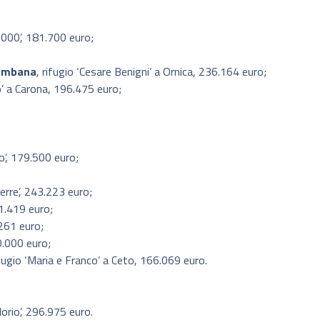
2000’, 181.700 euro;
rembana
, rifugio ‘Cesare Benigni’ a Ornica, 236.164 euro;
go’ a Carona, 196.475 euro;
o’, 179.500 euro;
ierre’, 243.223 euro;
81.419 euro;
.261 euro;
0.000 euro;
ifugio ‘Maria e Franco’ a Ceto, 166.069 euro.
 Iorio’, 296.975 euro.