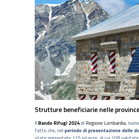
Strutture beneficiarie nelle province
Il
Bando Rifugi 2024
di
Regione Lombardia
, nume
fatto che, nel
periodo di presentazione delle 
state presentate 115 istanze, di cui 108 valutate