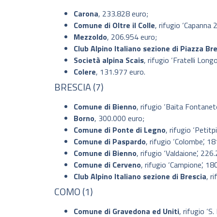
Carona
, 233.828 euro;
Comune di Oltre il Colle
, rifugio ‘Capanna 
Mezzoldo
, 206.954 euro;
Club Alpino Italiano sezione di Piazza B
Società alpina Scais
, rifugio ‘Fratelli Lon
Colere
, 131.977 euro.
BRESCIA (7)
Comune di Bienno
, rifugio ‘Baita Fontanet
Borno
, 300.000 euro;
Comune di Ponte di Legno
, rifugio ‘Petitp
Comune di Paspardo
, rifugio ‘Colombe’, 1
Comune di Bienno
, rifugio ‘Valdaione’, 226
Comune di Cerveno
, rifugio ‘Campione’, 18
Club Alpino Italiano sezione di Brescia
, r
COMO (1)
Comune di Gravedona ed Uniti
, rifugio ‘S.