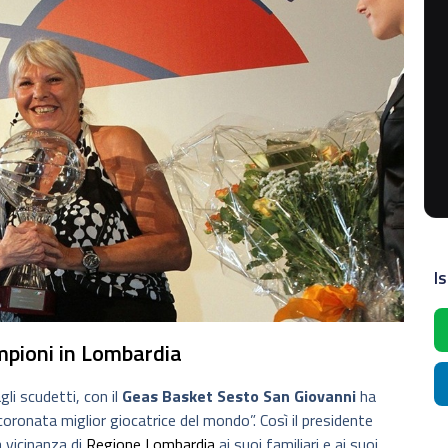
Is
ampioni in Lombardia
gli scudetti, con il
Geas Basket Sesto San Giovanni
ha
oronata miglior giocatrice del mondo”. Così il presidente
a vicinanza di
Regione Lombardia
ai suoi familiari e ai suoi