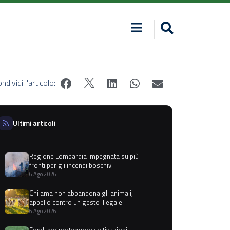
ndividi l'articolo:
Ultimi articoli
Regione Lombardia impegnata su più
fronti per gli incendi boschivi
6 Ago 2026
Chi ama non abbandona gli animali,
appello contro un gesto illegale
6 Ago 2026
Fondi per proteggere coltivazioni