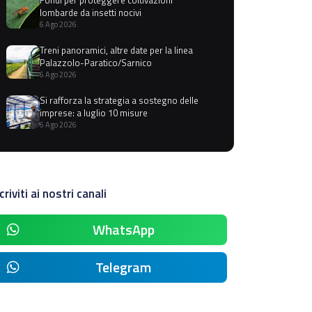
lombarde da insetti nocivi
6 Ago 2026
Treni panoramici, altre date per la linea
Palazzolo-Paratico/Sarnico
6 Ago 2026
Si rafforza la strategia a sostegno delle
imprese: a luglio 10 misure
6 Ago 2026
criviti ai nostri canali
WhatsApp
Telegram