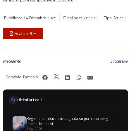
Pubblicato il
4 Dicembre 2025
ID del post: 265673
Tipo: Articoli
Scarica PDF
Precedente
Successivo
Condividi l'articolo:
Ultimi articoli
Regione Lombardia impegnata su più fronti per gli
incendi boschivi
6 Ago 2026