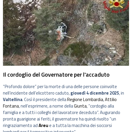
Il cordoglio del Governatore per l'accaduto
“Profondo dolore” per la morte di una delle persone coinvolte
nell’incidente dell’elicottero caduto,
giovedì 4 dicembre 2025
, in
Valtellina
. Così il presidente della
Regione Lombardia
,
Attilio
Fontana
, nell’esprimere, a nome della
Giunta
, “cordoglio alla
famiglia e a tutti i colleghi del lavoratore deceduto”. Augurando
pronta guarigione ai feriti, il governatore ha quindi rivolto “un
ringraziamento ad
Areu
e a tutta la macchina dei soccorsi
lombardi per il tempestivo intervento”.