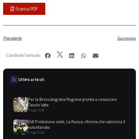
Scarica PDF
Precedente
Successivo
Condividi l'articolo:
Ultimi articoli
Per la Bresciangrana Regione pronta a convocare
Tavolo latte
5 Ago 2026
Ddl Protezione civile, La Russa: riforma che valorizza il
volontariato
5 Ago 2026