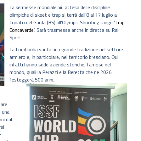
La kermesse mondiale più attesa delle discipline
olimpiche di skeet e trap si terrà dall’8 al 17 luglio a
Lonato del Garda (BS) all’Olympic Shooting range ‘
Trap
Concaverde
‘. Sarà trasmessa anche in diretta su Rai
Sport.
La Lombardia vanta una grande tradizione nel settore
armiero e, in particolare, nel territorio bresciano. Qui
infatti hanno sede aziende storiche, famose nel
mondo, quali la Perazzi e la Beretta che ne 2026
festeggerà 500 anni.
tare
n una
ni dal
rsi
e