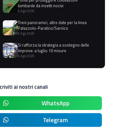
lombarde da insetti nocivi
6 Ago 2026
Treni panoramici, altre date per la linea
Palazzolo-Paratico/Sarnico
6 Ago 2026
Si rafforza la strategia a sostegno delle
imprese: a luglio 10 misure
6 Ago 2026
criviti ai nostri canali
WhatsApp
Telegram