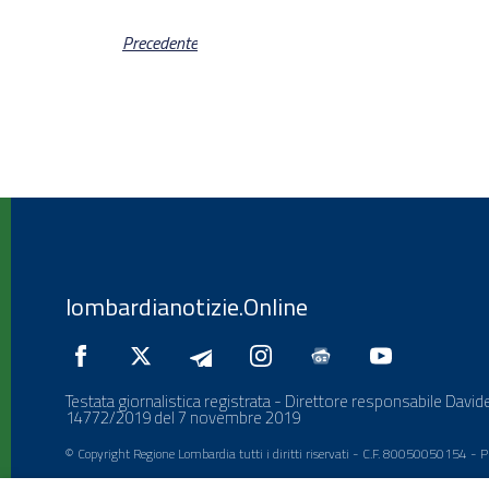
Precedente
lombardianotizie.Online
Testata giornalistica registrata - Direttore responsabile Davide
14772/2019 del 7 novembre 2019
© Copyright Regione Lombardia tutti i diritti riservati - C.F. 80050050154 -