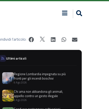
ndividi l'articolo:
Ultimi articoli
Regione Lombardia impegnata su più
fronti per gli incendi boschivi
6 Ago 2026
Chi ama non abbandona gli animali,
appello contro un gesto illegale
6 Ago 2026
Fondi per proteggere coltivazioni