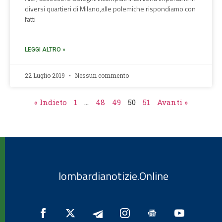
diversi quartieri di Milano,alle polemiche rispondiamo con
fatti
LEGGI ALTRO »
22 Luglio 2019
Nessun commento
« Indieto
1
…
48
49
50
51
Avanti »
lombardianotizie.Online