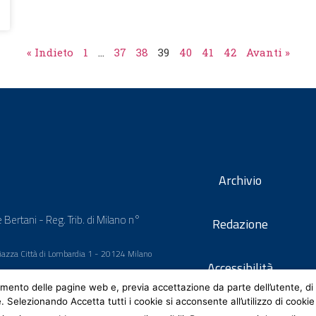
« Indieto
1
…
37
38
39
40
41
42
Avanti »
Archivio
 Bertani - Reg. Trib. di Milano n°
Redazione
 Piazza Città di Lombardia 1 - 20124 Milano
Accessibilità
mento delle pagine web e, previa accettazione da parte dell’utente, di 
e. Selezionando Accetta tutti i cookie si acconsente all’utilizzo di cookie