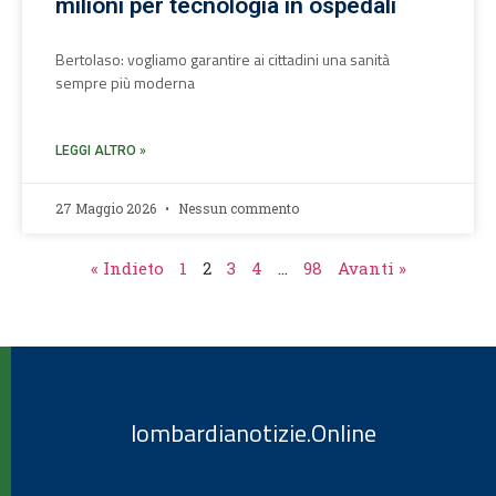
milioni per tecnologia in ospedali
Bertolaso: vogliamo garantire ai cittadini una sanità
sempre più moderna
LEGGI ALTRO »
27 Maggio 2026
Nessun commento
« Indieto
1
2
3
4
…
98
Avanti »
lombardianotizie.Online