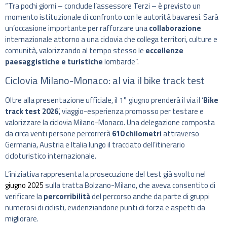
“Tra pochi giorni – conclude l’assessore Terzi – è previsto un
momento istituzionale di confronto con le autorità bavaresi. Sarà
un’occasione importante per rafforzare una
collaborazione
internazionale attorno a una ciclovia che collega territori, culture e
comunità, valorizzando al tempo stesso le
eccellenze
paesaggistiche e turistiche
lombarde”.
Ciclovia Milano-Monaco: al via il bike track test
Oltre alla presentazione ufficiale, il 1° giugno prenderà il via il ‘
Bike
track test 2026
’, viaggio-esperienza promosso per testare e
valorizzare la ciclovia Milano-Monaco. Una delegazione composta
da circa venti persone percorrerà
610 chilometri
attraverso
Germania, Austria e Italia lungo il tracciato dell’itinerario
cicloturistico internazionale.
L’iniziativa rappresenta la prosecuzione del test già svolto nel
giugno 2025
sulla tratta Bolzano-Milano, che aveva consentito di
verificare la
percorribilità
del percorso anche da parte di gruppi
numerosi di ciclisti, evidenziandone punti di forza e aspetti da
migliorare.