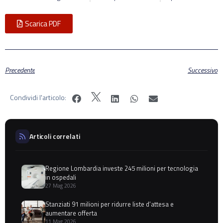
Scarica PDF
Precedente
Successivo
Condividi l'articolo:
Articoli correlati
Regione Lombardia investe 245 milioni per tecnologia
in ospedali
27 Mag 2026
Stanziati 91 milioni per ridurre liste d’attesa e
aumentare offerta
11 Mag 2026