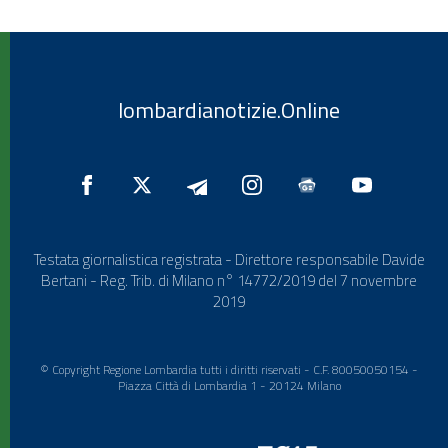
lombardianotizie.Online
Testata giornalistica registrata - Direttore responsabile Davide
Bertani - Reg. Trib. di Milano n° 14772/2019 del 7 novembre
2019
© Copyright Regione Lombardia tutti i diritti riservati - C.F. 80050050154 -
Piazza Città di Lombardia 1 - 20124 Milano