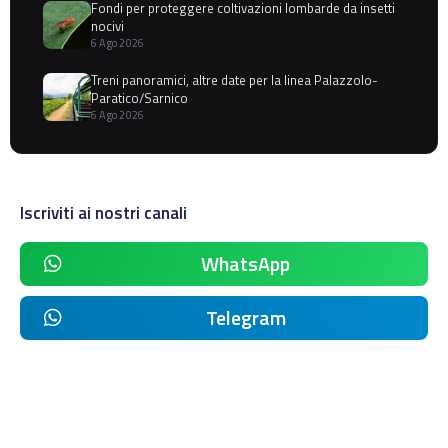
Fondi per proteggere coltivazioni lombarde da insetti
nocivi
6 Ago 2026
Treni panoramici, altre date per la linea Palazzolo-
Paratico/Sarnico
6 Ago 2026
Iscriviti ai nostri canali
WhatsApp
Telegram