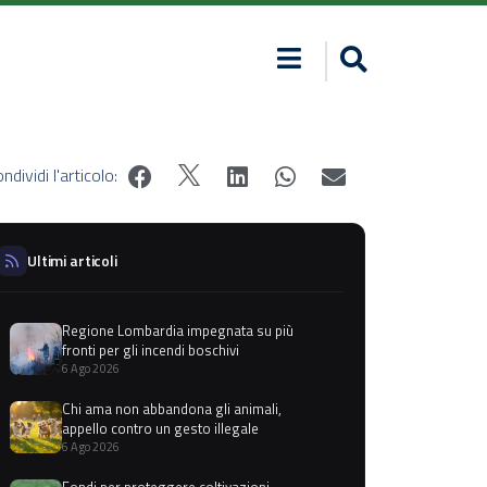
ndividi l'articolo:
Ultimi articoli
Regione Lombardia impegnata su più
fronti per gli incendi boschivi
6 Ago 2026
Chi ama non abbandona gli animali,
appello contro un gesto illegale
6 Ago 2026
Fondi per proteggere coltivazioni