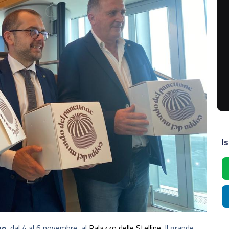
Is
no
, dal 4 al 6 novembre, al
Palazzo delle Stelline.
Il grande