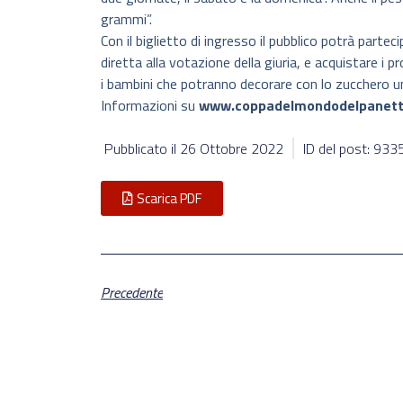
grammi”.
Con il biglietto di ingresso il pubblico potrà partec
diretta alla votazione della giuria, e acquistare i p
i bambini che potranno decorare con lo zucchero u
Informazioni su
www.coppadelmondodelpanett
Pubblicato il
26 Ottobre 2022
ID del post: 933
Scarica PDF
Precedente