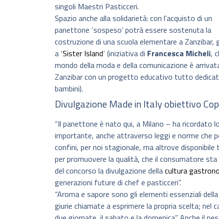
singoli Maestri Pasticceri.
Spazio anche alla solidarietà: con l’acquisto di un
panettone ‘sospeso’ potrà essere sostenuta la
costruzione di una scuola elementare a Zanzibar, 
a ‘
Sister Island
‘ (iniziativa di
Francesca Micheli
, 
mondo della moda e della comunicazione è arrivat
Zanzibar con un progetto educativo tutto dedicat
bambini).
Divulgazione Made in Italy obiettivo C
“Il panettone è nato qui, a Milano – ha ricordato 
importante, anche attraverso leggi e norme che po
confini, per noi stagionale, ma altrove disponibil
per promuovere la qualità, che il consumatore sta 
del concorso la divulgazione della
cultura gastron
generazioni future di chef e pasticceri”.
“Aroma e sapore sono gli elementi essenziali della
giurie chiamate a esprimere la propria scelta; nel 
due giornate, il sabato e la domenica”. Anche il p