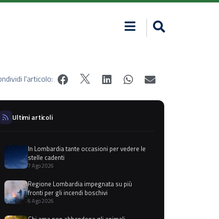
ndividi l'articolo:
Ultimi articoli
In Lombardia tante occasioni per vedere le
stelle cadenti
7 Ago 2026
Regione Lombardia impegnata su più
fronti per gli incendi boschivi
6 Ago 2026
Chi ama non abbandona gli animali,