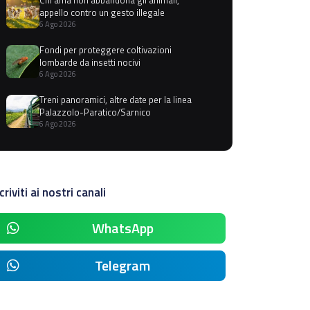
appello contro un gesto illegale
6 Ago 2026
Fondi per proteggere coltivazioni
lombarde da insetti nocivi
6 Ago 2026
Treni panoramici, altre date per la linea
Palazzolo-Paratico/Sarnico
6 Ago 2026
criviti ai nostri canali
WhatsApp
Telegram