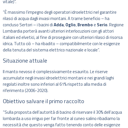
vitale)”.
“È massimo l’impegno degli operatori idroelettrici nel garantire
rilasci di acqua dagli invasi montani. A trarne beneficio – ha
concluso Sertori – i bacini di
Adda
,
Oglio
,
Brembo
e
Serio
. Regione
Lombardia porterà avanti ulteriori interlocuzioni con gli attori
italiani ed elvetici, al fine di proseguire con ulteriori rilasci di risorsa
idrica. Tutto ciò – ha ribadito – compatibilmente con le esigenze
della tenuta del sistema elettrico nazionale e locale”.
Situazione attuale
Il manto nevoso è complessivamente esaurito. Le riserve
accumulate negli invasi idroelettrici montani e nei grandi laghi
regolati inoltre sono inferiori al 61% rispetto alla media di
riferimento (2006-2020).
Obiettivo salvare il primo raccolto
“Sulla proposta dell’autorità di bacino di riservare il 30% dell’acqua
lombarda a uso irriguo per far fronte al cuneo salino ribadiamo la
necessità che questo venga fatto tenendo conto delle esigenze