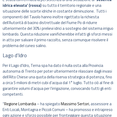
idrica elevata’ (rossa)
su tutto il territorio regionale e una
situazione delle scorte idriche in costante diminuzione. Tutti i
componenti del Tavolo hanno inoltre rigettato la richiesta
dell’Autorità di bacino distrettuale del Fiume Po di ridurre
ulteriormente del 30% i prelievi idrici a sostegno del sistema irriguo
lombardo. Questa riduzione vanificherebbe infatti gli sforzi messi
in atto per salvare il primo raccolto, senza comunque risolvere il
problema del cuneo salino.
Lago d’Idro
Per il Lago d’Idro, Terna spa ha dato il nulla osta alla Provincia
autonoma di Trento per poter ulteriormente rilasciare dagli invasi
dell’Alto Chiese una quota della riserva strategica di potenza, fino
a circa 5 milioni di metri cubi d’acqua dal 1° luglio. Tutto ciò al fine di
garantire volumi d’acqua per l’irrigazione, convocando tutti gli enti
competenti.
“
Regione Lombardia
– ha spiegato
Massimo Sertori
, assessore a
Enti Locali, Montagna e Piccoli Comuni – ha promosso e intrapreso
ogni azione e sforzo possibile per fronteggiare questa situazione