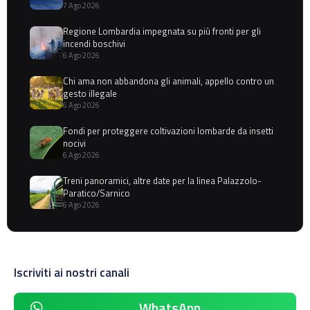
7 Ago 2026
Regione Lombardia impegnata su più fronti per gli
incendi boschivi
6 Ago 2026
Chi ama non abbandona gli animali, appello contro un
gesto illegale
6 Ago 2026
Fondi per proteggere coltivazioni lombarde da insetti
nocivi
6 Ago 2026
Treni panoramici, altre date per la linea Palazzolo-
Paratico/Sarnico
6 Ago 2026
Iscriviti ai nostri canali
WhatsApp