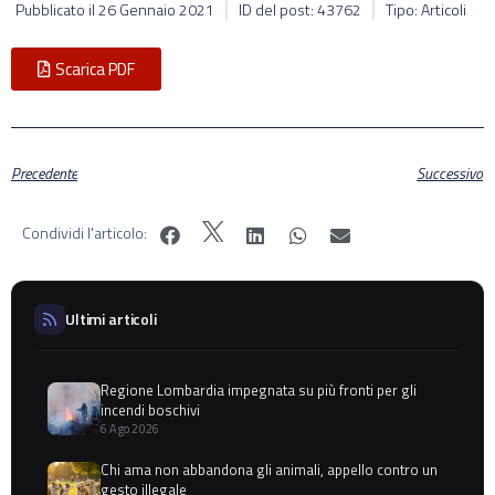
Pubblicato il
26 Gennaio 2021
ID del post: 43762
Tipo: Articoli
Scarica PDF
Precedente
Successivo
Condividi l'articolo:
Ultimi articoli
Regione Lombardia impegnata su più fronti per gli
incendi boschivi
6 Ago 2026
Chi ama non abbandona gli animali, appello contro un
gesto illegale