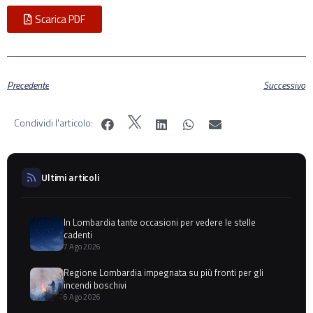
Scarica PDF
Precedente
Successivo
Condividi l'articolo:
Ultimi articoli
In Lombardia tante occasioni per vedere le stelle
cadenti
7 Ago 2026
Regione Lombardia impegnata su più fronti per gli
incendi boschivi
6 Ago 2026