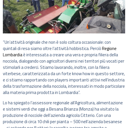
“Un’attività originale che non è solo coltura occasionale: con
quintali di resa siamo oltre l’attività hobbistica. Perciò
Regione
Lombardia
è interessata a creare una vera e propria filiera della
nocciola, dialogando con agricoltori diversi nei territori più vocati per
stimolarli a crederci. Stiamo lavorando, inoltre, con la filiera
viterbese, caratterizzata da un forte know how in questo settore,
e ci stiamo rapportando con players importanti attivi nell’industria
della trasformazione della nocciola, interessati in modo particolare
alla materia prima prodotta in Lombardia”.
Lo ha spiegato l’assessore regionale all’Agricoltura, alimentazione
e sistemi verdi che oggi a Besana Brianza (Monza) ha visitato la
produzione di nocciole dell’azienda agricola Citterio. Con una
produzione di circa 10 chili per pianta – 500 nell’azienda besanese
– si estende per 8 ettari; la raccolta avviene tra agosto e