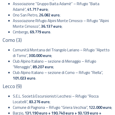
Associazione “Gruppo Baita Adamè” – Rifugio “Baita
Adamè”,
41.717 euro
;
Ono San Pietro,
26.082 euro
;
Associazione Rifugio Alpini Monte Cimosco – Rifugio “Alpini
Monte Cimosco”,
36.137 euro
;
Cimbergo,
69.779 euro
.
Como (3)
Comunità Montana del Triangolo Lariano – Rifugio “Alpetto
di Torno”,
300.000 euro
;
Club Alpino Italiano – sezione di Menaggio – Rifugio
“Menaggio”,
89.207 euro
;
Club Alpino Italiano – sezione di Como – Rifugio “Riella”,
101.023 euro
.
Lecco (9)
S.E.L. Società Escursionisti Lecchesi – Rifugio “Rocca
Locatelli”,
83.276 euro
;
Comune di Pagnona – Rifugio “Griera Vecchiai”,
122.000 euro
;
Barzio,
131.190 euro + 190.740 euro + 93.139 euro +