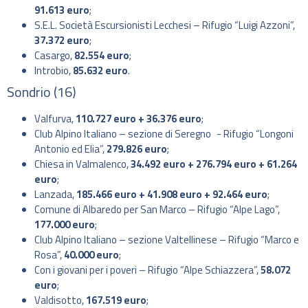
91.613 euro
;
S.E.L. Società Escursionisti Lecchesi – Rifugio “Luigi Azzoni”,
37.372 euro
;
Casargo,
82.554 euro
;
Introbio,
85.632 euro
.
Sondrio (16)
Valfurva,
110.727 euro + 36.376 euro
;
Club Alpino Italiano – sezione di Seregno - Rifugio “Longoni
Antonio ed Elia”,
279.826 euro
;
Chiesa in Valmalenco,
34.492 euro + 276.794 euro + 61.264
euro
;
Lanzada,
185.466 euro + 41.908 euro + 92.464 euro
;
Comune di Albaredo per San Marco – Rifugio “Alpe Lago”,
177.000 euro
;
Club Alpino Italiano – sezione Valtellinese – Rifugio “Marco e
Rosa”,
40.000 euro
;
Con i giovani per i poveri – Rifugio “Alpe Schiazzera”,
58.072
euro
;
Valdisotto,
167.519 euro
;