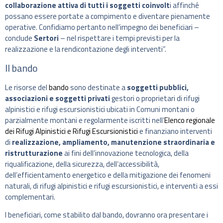
collaborazione attiva di tutti i soggetti coinvolt
i affinché
possano essere portate a compimento e diventare pienamente
operative. Confidiamo pertanto nell’impegno dei beneficiari –
conclude
Sertori
– nel rispettare i tempi previsti per la
realizzazione e la rendicontazione degli interventi”.
Il bando
Le risorse del
bando
sono destinate a
soggetti pubblici,
associazioni e soggetti privati
gestori o proprietari di rifugi
alpinistici e rifugi escursionistici ubicati in Comuni montani o
parzialmente montani e regolarmente iscritti nell’
Elenco regionale
dei Rifugi Alpinistici e Rifugi Escursionistici
e finanziano interventi
di
realizzazione, ampliamento, manutenzione straordinaria e
ristrutturazione
ai fini dell’innovazione tecnologica, della
riqualificazione, della sicurezza, dell’accessibilità,
dell’efficientamento energetico e della mitigazione dei fenomeni
naturali, di rifugi alpinistici e rifugi escursionistici, e interventi a essi
complementari.
I beneficiari, come stabilito dal bando, dovranno ora presentare i