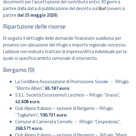
documenti per l’accettazione del contributo entro 30 giorni a
partire dalla data di pubblicazione del decreto sul
Burl
(ovvero a
partire
dal 25 maggio 2026
).
Ripartizione delle risorse
Di seguito il dettaglio delle domande finanziate suddiviso per
province con ubicazione del rifugio e importo regionale concesso.
Laddove non indicato trattasi di impresa/ditta individuale per la
quale si specifica ambito comunale di intervento.
Bergamo (9)
La Cordillera Associazione di Promozione Sociale - Rifugio
“Monte Alben”,
65.187 euro
;
S.E.L. Società Escursionisti Lecchesi – Rifugio “Grassi”,
42.608 euro
;
Club Alpino Italiano – sezione di Bergamo – Rifugio
“Tagliaferri”,
100.731 euro
;
Comune di Camerata Cornello - Rifugio “Cespedosio”,
268.571 euro
;
Club Alpino Italiano – sezione di Bergamo - Rifugio “Mario