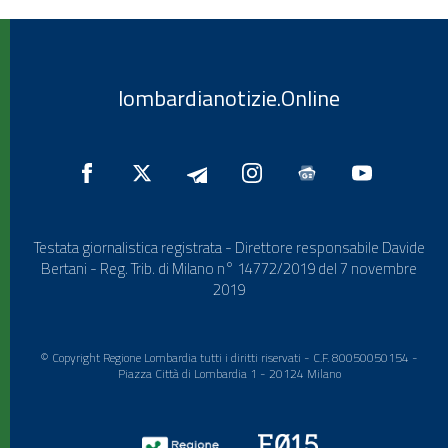
lombardianotizie.Online
Testata giornalistica registrata - Direttore responsabile Davide
Bertani - Reg. Trib. di Milano n° 14772/2019 del 7 novembre
2019
© Copyright Regione Lombardia tutti i diritti riservati - C.F. 80050050154 -
Piazza Città di Lombardia 1 - 20124 Milano