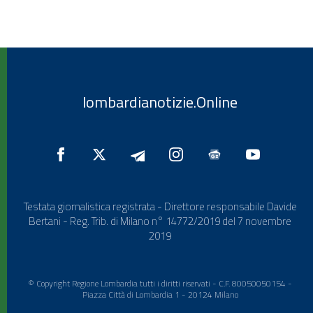
lombardianotizie.Online
Testata giornalistica registrata - Direttore responsabile Davide
Bertani - Reg. Trib. di Milano n° 14772/2019 del 7 novembre
2019
© Copyright Regione Lombardia tutti i diritti riservati - C.F. 80050050154 -
Piazza Città di Lombardia 1 - 20124 Milano