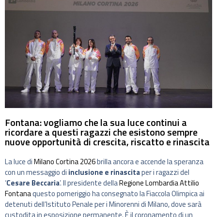
Fontana: vogliamo che la sua luce continui a
ricordare a questi ragazzi che esistono sempre
nuove opportunità di crescita, riscatto e rinascita
La luce di
Milano Cortina 2026
brilla ancora e accende la speranza
con un messaggio di
inclusione e rinascita
per i ragazzi del
‘
Cesare Beccaria
’. Il presidente della
Regione Lombardia
Attilio
Fontana
questo pomeriggio ha consegnato la Fiaccola Olimpica ai
detenuti dell’Istituto Penale per i Minorenni di Milano, dove sarà
custodita in esposizione permanente. È il coronamento di un