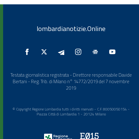
lombardianotizie.Online
Testata giornalistica registrata - Direttore responsabile Davide
Bertani - Reg. Trib. di Milano n° 14772/2019 del 7 novembre
2019
© Copyright Regione Lombardia tutti i diritti riservati - C.F. 80050050154 -
Piazza Città di Lombardia 1 - 20124 Milano