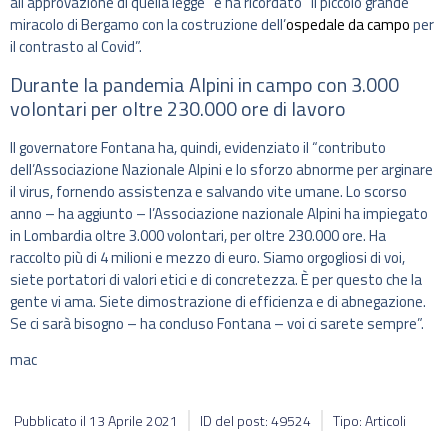
all’approvazione di quella legge” e ha ricordato “il piccolo grande
miracolo di Bergamo con la costruzione dell’
ospedale da campo
per
il contrasto al Covid”.
Durante la pandemia Alpini in campo con 3.000
volontari per oltre 230.000 ore di lavoro
Il governatore Fontana ha, quindi, evidenziato il “contributo
dell’Associazione Nazionale Alpini e lo sforzo abnorme per arginare
il virus, fornendo assistenza e salvando vite umane. Lo scorso
anno – ha aggiunto – l’Associazione nazionale Alpini ha impiegato
in Lombardia oltre 3.000 volontari, per oltre 230.000 ore. Ha
raccolto più di 4 milioni e mezzo di euro. Siamo orgogliosi di voi,
siete portatori di valori etici e di concretezza. È per questo che la
gente vi ama. Siete dimostrazione di efficienza e di abnegazione.
Se ci sarà bisogno – ha concluso Fontana – voi ci sarete sempre”.
mac
Pubblicato il
13 Aprile 2021
ID del post: 49524
Tipo: Articoli