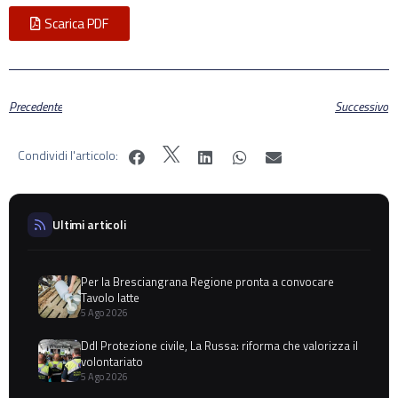
Scarica PDF
Precedente
Successivo
Condividi l'articolo:
Ultimi articoli
Per la Bresciangrana Regione pronta a convocare
Tavolo latte
5 Ago 2026
Ddl Protezione civile, La Russa: riforma che valorizza il
volontariato
5 Ago 2026