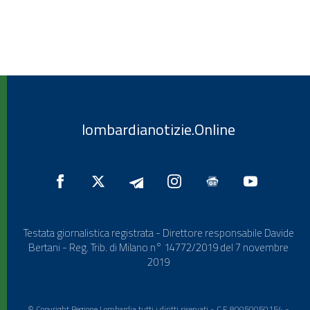
lombardianotizie.Online
Testata giornalistica registrata - Direttore responsabile Davide
Bertani - Reg. Trib. di Milano n° 14772/2019 del 7 novembre
2019
© Copyright Regione Lombardia tutti i diritti riservati - C.F. 80050050154 -