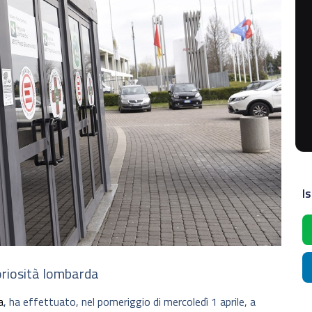
Is
oriosità lombarda
a
, ha effettuato, nel pomeriggio di mercoledì 1 aprile, a