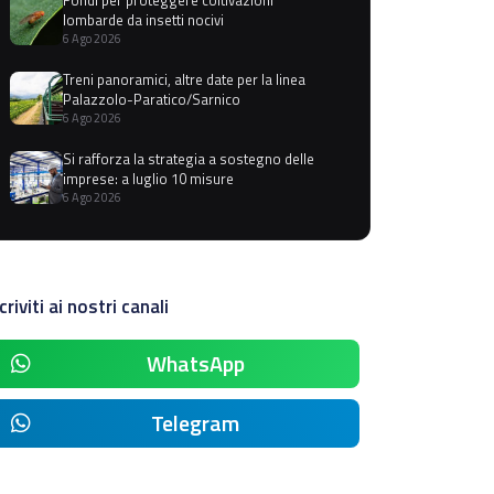
lombarde da insetti nocivi
6 Ago 2026
Treni panoramici, altre date per la linea
Palazzolo-Paratico/Sarnico
6 Ago 2026
Si rafforza la strategia a sostegno delle
imprese: a luglio 10 misure
6 Ago 2026
criviti ai nostri canali
WhatsApp
Telegram