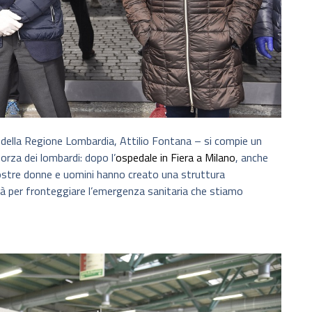
della Regione Lombardia, Attilio Fontana – si compie un
orza dei lombardi: dopo l’
ospedale in Fiera a Milano
, anche
e nostre donne e uomini hanno creato una struttura
à per fronteggiare l’emergenza sanitaria che stiamo