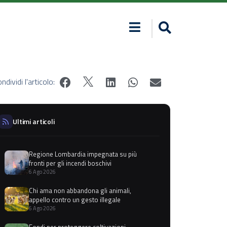
ndividi l'articolo:
Ultimi articoli
Regione Lombardia impegnata su più
fronti per gli incendi boschivi
6 Ago 2026
Chi ama non abbandona gli animali,
appello contro un gesto illegale
6 Ago 2026
Fondi per proteggere coltivazioni