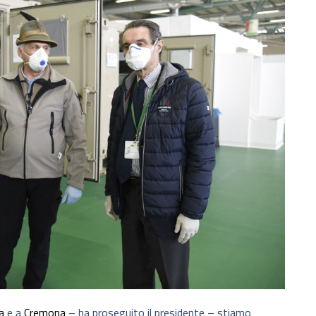
a
e a
Cremona
– ha proseguito il presidente – stiamo