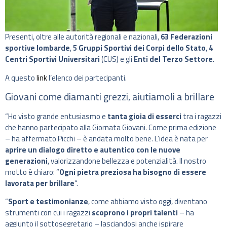
Presenti, oltre alle autorità regionali e nazionali,
63 Federazioni
sportive lombarde
,
5 Gruppi Sportivi dei Corpi dello Stato
,
4
Centri Sportivi Universitari
(CUS) e gli
Enti del Terzo Settore
.
A questo
link
l’elenco dei partecipanti.
Giovani come diamanti grezzi, aiutiamoli a brillare
“Ho visto grande entusiasmo e
tanta gioia di esserci
tra i ragazzi
che hanno partecipato alla Giornata Giovani. Come prima edizione
– ha affermato Picchi – è andata molto bene. L’idea è nata per
aprire un dialogo diretto e autentico con le nuove
generazioni
, valorizzandone bellezza e potenzialità. Il nostro
motto è chiaro: “
Ogni pietra preziosa ha bisogno di essere
lavorata per brillare
“.
“
Sport e testimonianze
, come abbiamo visto oggi, diventano
strumenti con cui i ragazzi
scoprono i propri talenti
– ha
aggiunto il sottosegretario – lasciandosi anche ispirare