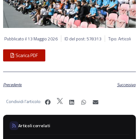
Pubblicato il
13 Maggio 2026
ID del post: 578313
Tipo: Articoli
Scarica PDF
Precedente
Successivo
Condividi l'articolo:
Articoli correlati