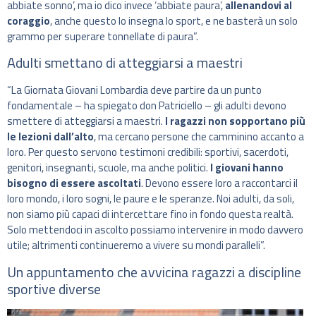
abbiate sonno’, ma io dico invece ‘abbiate paura’,
allenandovi al
coraggio
, anche questo lo insegna lo sport, e ne basterà un solo
grammo per superare tonnellate di paura”.
Adulti smettano di atteggiarsi a maestri
“La Giornata Giovani Lombardia deve partire da un punto
fondamentale – ha spiegato don Patriciello – gli adulti devono
smettere di atteggiarsi a maestri.
I ragazzi non sopportano più
le lezioni dall’alto
, ma cercano persone che camminino accanto a
loro. Per questo servono testimoni credibili: sportivi, sacerdoti,
genitori, insegnanti, scuole, ma anche politici.
I giovani hanno
bisogno di essere ascoltati
. Devono essere loro a raccontarci il
loro mondo, i loro sogni, le paure e le speranze. Noi adulti, da soli,
non siamo più capaci di intercettare fino in fondo questa realtà.
Solo mettendoci in ascolto possiamo intervenire in modo davvero
utile; altrimenti continueremo a vivere su mondi paralleli”.
Un appuntamento che avvicina ragazzi a discipline
sportive diverse