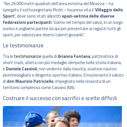
“Nei 26.000 metri quadrati dell’area esterna del Meazza – ha
spiegato il sottosegretario Picchi – ha preso vita il ‘
Villaggio dello
Sport’
, dove sono stati allestiti
spazi-vetrina delle diverse
federazioni partecipanti
. Siamo nel tempio del calcio, in un luogo
iconico e vogliamo partire da qui per presentare ai ragazzi tutti gli
sport, per valorizzare diversi talenti giovanili”.
Le testimonianze
Tra le
testimonianze
quella di
Arianna Fontana
, pattinatrice di
short track, atleta con più medaglie olimpiche nella storia italiana,
e
Daniele Cassioli
, non vedente dalla nascita, sciatore nautico
plurimedagliato e dirigente sportivo italiano. Emozionante il saluto
di
don Maurizio Patriciello
, impegnato nella rinascita di un
territorio complesso come Caivano (NA).
Costruire il successo con sacrifici e scelte difficili