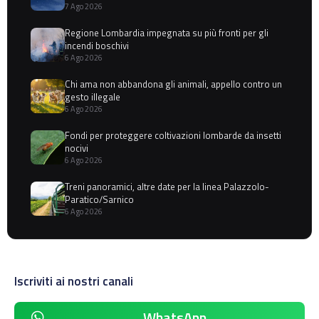
7 Ago 2026
Regione Lombardia impegnata su più fronti per gli
incendi boschivi
6 Ago 2026
Chi ama non abbandona gli animali, appello contro un
gesto illegale
6 Ago 2026
Fondi per proteggere coltivazioni lombarde da insetti
nocivi
6 Ago 2026
Treni panoramici, altre date per la linea Palazzolo-
Paratico/Sarnico
6 Ago 2026
Iscriviti ai nostri canali
WhatsApp