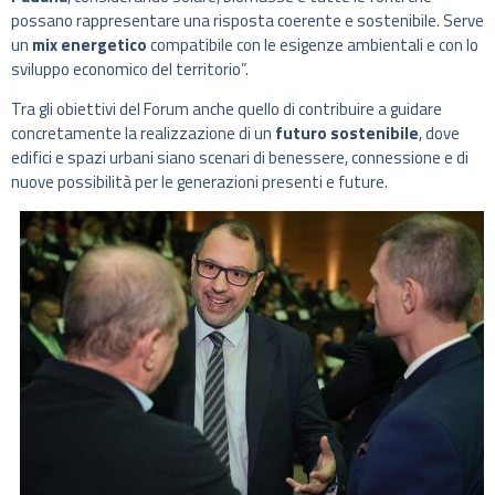
possano rappresentare una risposta coerente e sostenibile. Serve
un
mix energetico
compatibile con le esigenze ambientali e con lo
sviluppo economico del territorio”.
Tra gli obiettivi del Forum anche quello di contribuire a guidare
concretamente la realizzazione di un
futuro sostenibile
, dove
edifici e spazi urbani siano scenari di benessere, connessione e di
nuove possibilità per le generazioni presenti e future.