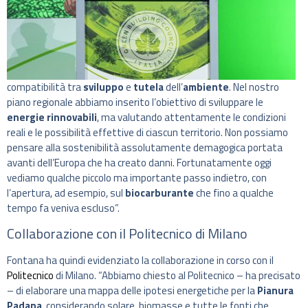
compatibilità tra
sviluppo
e
tutela
dell’
ambiente
. Nel nostro
piano regionale abbiamo inserito l’obiettivo di sviluppare le
energie rinnovabili
, ma valutando attentamente le condizioni
reali e le possibilità effettive di ciascun territorio. Non possiamo
pensare alla sostenibilità assolutamente demagogica portata
avanti dell’Europa che ha creato danni. Fortunatamente oggi
vediamo qualche piccolo ma importante passo indietro, con
l’apertura, ad esempio, sul
biocarburante
che fino a qualche
tempo fa veniva escluso”.
Collaborazione con il Politecnico di Milano
Fontana ha quindi evidenziato la collaborazione in corso con il
Politecnico
di Milano. “Abbiamo chiesto al Politecnico – ha precisato
– di elaborare una mappa delle ipotesi energetiche per la
Pianura
Padana
, considerando solare, biomasse e tutte le fonti che