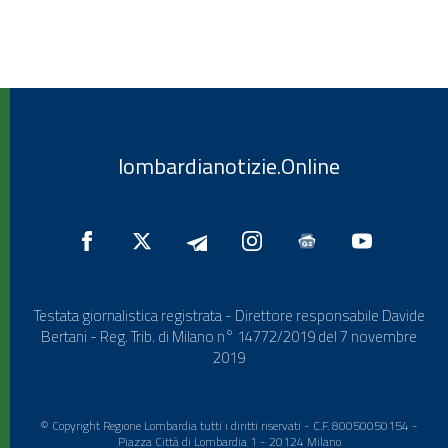
lombardianotizie.Online
Testata giornalistica registrata - Direttore responsabile Davide
Bertani - Reg. Trib. di Milano n° 14772/2019 del 7 novembre
2019
© Copyright Regione Lombardia tutti i diritti riservati - C.F. 80050050154 -
Piazza Città di Lombardia 1 - 20124 Milano