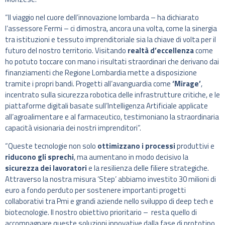
“Il viaggio nel cuore dell’innovazione lombarda – ha dichiarato
l’assessore Fermi – ci dimostra, ancora una volta, come la sinergia
tra istituzioni e tessuto imprenditoriale sia la chiave di volta per il
futuro del nostro territorio. Visitando
realtà d’eccellenza
come
ho potuto toccare con mano i risultati straordinari che derivano dai
finanziamenti che Regione Lombardia mette a disposizione
tramite i propri bandi. Progetti all’avanguardia come
‘Mirage’
,
incentrato sulla sicurezza robotica delle infrastrutture critiche, e le
piattaforme digitali basate sull’Intelligenza Artificiale applicate
all’agroalimentare e al farmaceutico, testimoniano la straordinaria
capacità visionaria dei nostri imprenditori”.
“Queste tecnologie non solo
ottimizzano i processi
produttivi e
riducono gli sprechi
, ma aumentano in modo decisivo la
sicurezza dei lavoratori
e la resilienza delle filiere strategiche.
Attraverso la nostra misura ‘Step’ abbiamo investito 30 milioni di
euro a fondo perduto per sostenere importanti progetti
collaborativi tra Pmi e grandi aziende nello sviluppo di deep tech e
biotecnologie. Il nostro obiettivo prioritario – resta quello di
accompagnare queste soluzioni innovative dalla fase di prototipo