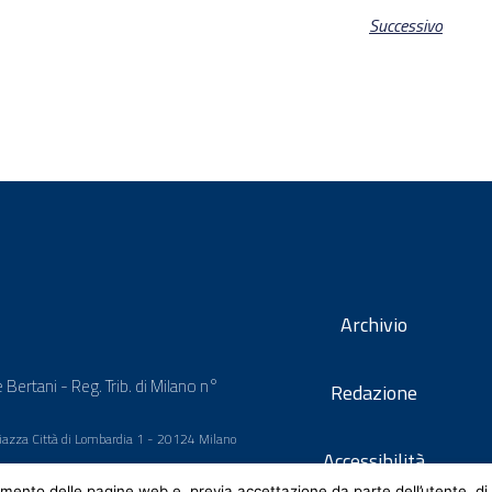
Successivo
Archivio
 Bertani - Reg. Trib. di Milano n°
Redazione
 Piazza Città di Lombardia 1 - 20124 Milano
Accessibilità
mento delle pagine web e, previa accettazione da parte dell’utente, di 