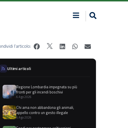
ndividi l'articolo:
Ultimi articoli
Regione Lombardia impegnata su più
fronti per gli incendi boschivi
6 Ago 2026
Chi ama non abbandona gli animali,
appello contro un gesto illegale
6 Ago 2026
Fondi per proteggere coltivazioni