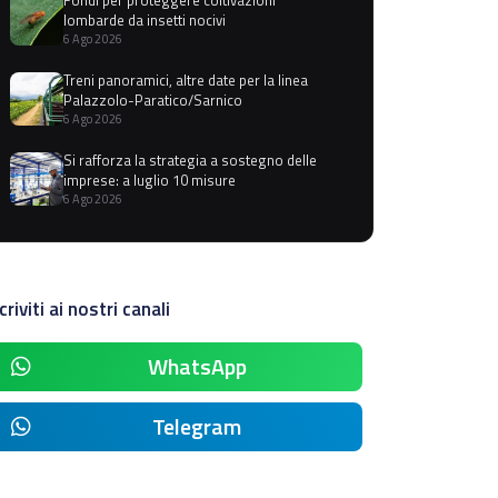
lombarde da insetti nocivi
6 Ago 2026
Treni panoramici, altre date per la linea
Palazzolo-Paratico/Sarnico
6 Ago 2026
Si rafforza la strategia a sostegno delle
imprese: a luglio 10 misure
6 Ago 2026
criviti ai nostri canali
WhatsApp
Telegram