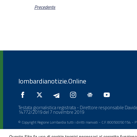
Precedente
lombardianotizie.Online
Testata giornalistica registrata - Direttore responsabile Davide
14772/2019 del 7 novembre 2019
© Copyright Regione Lombardia tutti i diritti riservati - C.F. 80050050154 -
Questo Sito fa uso di cookie tecnici necessari al corretto funziona