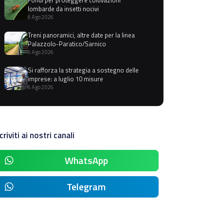
lombarde da insetti nocivi
6 Ago 2026
Treni panoramici, altre date per la linea
Palazzolo-Paratico/Sarnico
6 Ago 2026
Si rafforza la strategia a sostegno delle
imprese: a luglio 10 misure
6 Ago 2026
criviti ai nostri canali
WhatsApp
Telegram