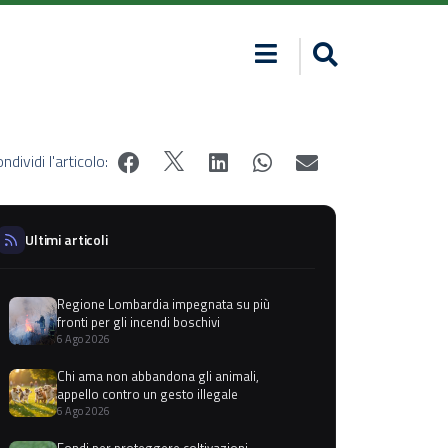
ndividi l'articolo:
Ultimi articoli
Regione Lombardia impegnata su più
fronti per gli incendi boschivi
6 Ago 2026
Chi ama non abbandona gli animali,
appello contro un gesto illegale
6 Ago 2026
Fondi per proteggere coltivazioni