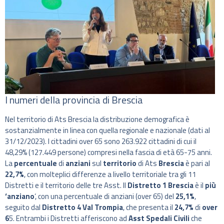
I numeri della provincia di Brescia
Nel territorio di Ats Brescia la distribuzione demografica è
sostanzialmente in linea con quella regionale e nazionale (dati al
31/12/2023). I cittadini over 65 sono 263.922 cittadini di cui il
48,29% (127.449 persone) compresi nella fascia di età 65-75 anni.
La
percentuale
di
anziani
sul
territorio
di Ats
Brescia
è pari al
22,7%
, con molteplici differenze a livello territoriale tra gli 11
Distretti e il territorio delle tre Asst. Il
Distretto 1 Brescia
è il
più
‘anziano
‘, con una percentuale di anziani (over 65) del
25,1%
,
seguito dal
Distretto 4 Val Trompia
, che presenta il
24,7%
di
over
6
5. Entrambi i Distretti afferiscono ad
Asst Spedali Civili
che