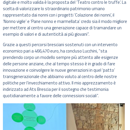
digitale e molto valida è la proposta del ‘Teatro contro le truffe’. La
scelta di valorizzare lo straordinario patrimonio umano
rappresentato dai nonni con i progetti ‘Colazione dei nonni’, il
‘Nonno vigile’ e ‘Pane nonno e marmellata’ credo sia il modo migliore
per mettere al centro una generazione capace di tramandare un
esempio di valori e di autenticità ai più giovani”.
Grazie a questi percorsi bresciani sostenuti con un intervento
economico pari a 466,470 euro, ha concluso Lucchini, “sta
prendendo corpo un modello sempre più attento alle esigenze
delle persone anziane, che al tempo stesso è in grado di fare
innovazione e coinvolgere le nuove generazioni in quel ‘patto’
transgenerazionale che abbiamo voluto al centro delle nostre
politiche per l’invecchiamento attivo. Il mio apprezzamento è
indirizzato ad Ats Brescia per il sostegno che testimonia
quotidianamente a favore delle connessioni sociali”.