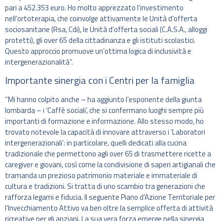
pari a 452.353 euro. Ho molto apprezzato l’investimento
nell’ortoterapia, che coinvolge attivamente le Unità d’offerta
sociosanitarie (Rsa, Cdi), le Unità d’offerta sociali (C.A.S.A., alloggi
protetti), gli over 65 della cittadinanza e gli istituti scolastici.
Questo approccio promuove un’ottima logica di inclusività e
intergenerazionalità”.
Importante sinergia con i Centri per la famiglia
“Mi hanno colpito anche – ha aggiunto l’esponente della giunta
lombarda – i ‘Caffè sociali’, che si confermano luoghi sempre più
importanti di formazione e informazione. Allo stesso modo, ho
trovato notevole la capacità di innovare attraverso i ‘Laboratori
intergenerazionali’: in particolare, quelli dedicati alla cucina
tradizionale che permettono agli over 65 di trasmettere ricette a
caregiver e giovani, così come la condivisione di saperi artigianali che
tramanda un prezioso patrimonio materiale e immateriale di
cultura e tradizioni. Si tratta di uno scambio tra generazioni che
rafforza legami e fiducia. Il seguente Piano d’Azione Territoriale per
l’Invecchiamento Attivo va ben oltre la semplice offerta di attività
ricreative per gli anziani. La sua vera forza emerge nella sinergia