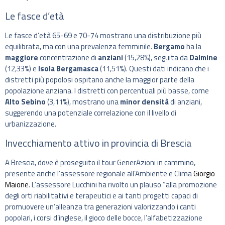
Le fasce d’età
Le fasce d’età 65-69 e 70-74 mostrano una distribuzione più
equilibrata, ma con una prevalenza femminile.
Bergamo
ha la
maggiore
concentrazione di
anziani
(15,28%), seguita da
Dalmine
(12,33%) e
Isola Bergamasca
(11,51%). Questi dati indicano che i
distretti più popolosi ospitano anche la maggior parte della
popolazione anziana. I distretti con percentuali più basse, come
Alto Sebino
(3,11%), mostrano una
minor densità
di anziani,
suggerendo una potenziale correlazione con il livello di
urbanizzazione.
Invecchiamento attivo in provincia di Brescia
A Brescia, dove è proseguito il tour GenerAzioni in cammino,
presente anche l’assessore regionale all’Ambiente e Clima
Giorgio
Maione
. L’assessore Lucchini ha rivolto un plauso “alla promozione
degli orti riabilitativi e terapeutici e ai tanti progetti capaci di
promuovere un’alleanza tra generazioni valorizzando i canti
popolari, i corsi d’inglese, il gioco delle bocce, l’alfabetizzazione