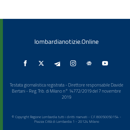
lombardianotizie.Online
Testata giornalistica registrata - Direttore responsabile Davide
Bertani - Reg. Trib. di Milano n° 14772/2019 del 7 novembre
2019
© Copyright Regione Lombardia tutti i diritti riservati - C.F. 80050050154 -
Piazza Città di Lombardia 1 - 20124 Milano