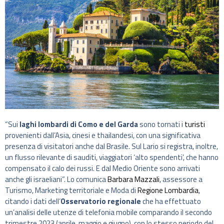
“Sui
laghi lombardi di Como e del Garda
sono tornati i
turisti
provenienti dall’Asia, cinesi e thailandesi, con una significativa
presenza di visitatori anche dal Brasile. Sul Lario si registra, inoltre,
un flusso rilevante di sauditi, viaggiatori ‘alto spendenti’, che hanno
compensato il calo dei russi. E dal Medio Oriente sono arrivati
anche gli israeliani”. Lo comunica
Barbara Mazzali
, assessore a
Turismo, Marketing territoriale e Moda di
Regione Lombardia
,
citando i dati dell’
Osservatorio regionale
che ha effettuato
un’analisi delle utenze di telefonia mobile comparando il secondo
trimestre 2023 (aprile, maggio e giugno), con lo stesso periodo del