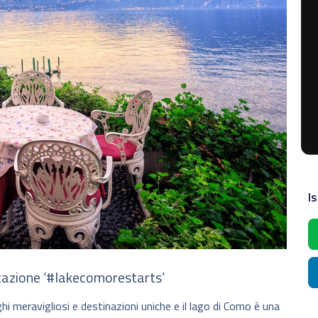
Is
tazione ‘#lakecomorestarts’
ghi meravigliosi e destinazioni uniche e il lago di Como è una