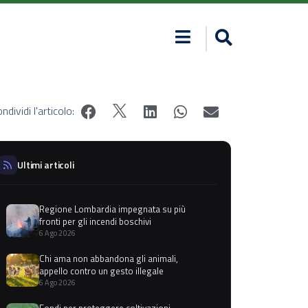
ndividi l'articolo:
Ultimi articoli
Regione Lombardia impegnata su più
fronti per gli incendi boschivi
6 Ago 2026
Chi ama non abbandona gli animali,
appello contro un gesto illegale
6 Ago 2026
Fondi per proteggere coltivazioni