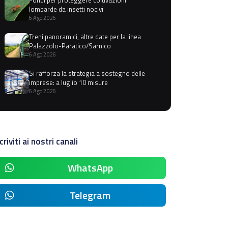
lombarde da insetti nocivi
6 Ago 2026
Treni panoramici, altre date per la linea
Palazzolo-Paratico/Sarnico
6 Ago 2026
Si rafforza la strategia a sostegno delle
imprese: a luglio 10 misure
6 Ago 2026
criviti ai nostri canali
WhatsApp
Telegram