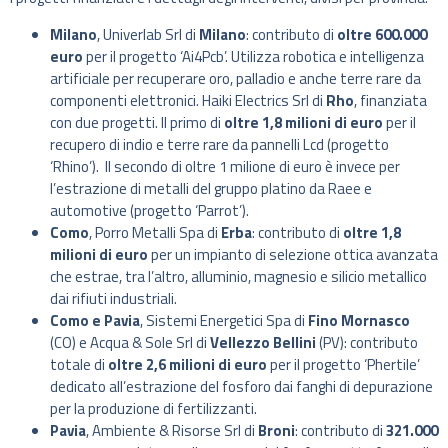
Milano
, Univerlab Srl di
Milano
: contributo di
oltre 600.000
euro
per il progetto ‘Ai4Pcb’. Utilizza robotica e intelligenza
artificiale per recuperare oro, palladio e anche terre rare da
componenti elettronici. Haiki Electrics Srl di
Rho
, finanziata
con due progetti. Il primo di
oltre 1,8 milioni di euro
per il
recupero di indio e terre rare da pannelli Lcd (progetto
‘Rhino’). Il secondo di oltre 1 milione di euro è invece per
l’estrazione di metalli del gruppo platino da Raee e
automotive (progetto ‘Parrot’).
Como
, Porro Metalli Spa di
Erba
: contributo di
oltre 1,8
milioni di euro
per un impianto di selezione ottica avanzata
che estrae, tra l’altro, alluminio, magnesio e silicio metallico
dai rifiuti industriali.
Como e Pavia
, Sistemi Energetici Spa di
Fino Mornasco
(CO) e Acqua & Sole Srl di
Vellezzo Bellini
(PV): contributo
totale di
oltre 2,6 milioni di euro
per il progetto ‘Phertile’
dedicato all’estrazione del fosforo dai fanghi di depurazione
per la produzione di fertilizzanti.
Pavia
, Ambiente & Risorse Srl di
Broni
: contributo di
321.000