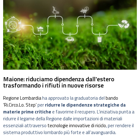
Maione: riduciamo dipendenza dall'estero
trasformando i rifiuti in nuove risorse
Regione Lombardia
ha approvato la graduatoria del
bando
‘Ri.Circo.Lo. Step’
per
ridurre le dipendenze strategiche da
materie prime critiche
e favorirne il recupero. L’iniziativa punta a
ridurre il legame della Regione dalle importazioni di materiali
essenziali attraverso
tecnologie innovative di riciclo
, per rendere il
sistema produttivo lombardo più forte e all’avanguardia.