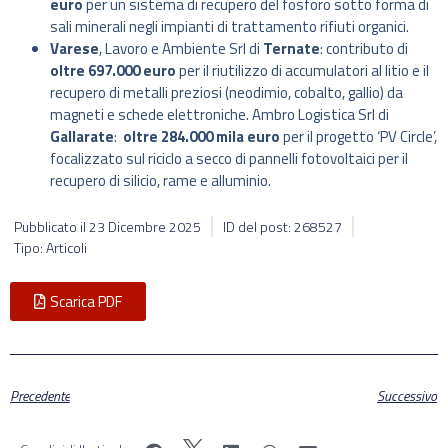
euro
per un sistema di recupero del fosforo sotto forma di
sali minerali negli impianti di trattamento rifiuti organici.
Varese
, Lavoro e Ambiente Srl di
Ternate
: contributo di
oltre 697.000 euro
per il riutilizzo di accumulatori al litio e il
recupero di metalli preziosi (neodimio, cobalto, gallio) da
magneti e schede elettroniche. Ambro Logistica Srl di
Gallarate
:
oltre 284.000 mila euro
per il progetto ‘PV Circle’,
focalizzato sul riciclo a secco di pannelli fotovoltaici per il
recupero di silicio, rame e alluminio.
Pubblicato il
23 Dicembre 2025
ID del post: 268527
Tipo: Articoli
Scarica PDF
Precedente
Successivo