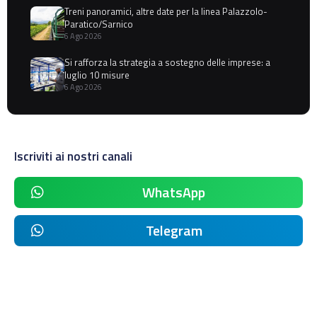
Treni panoramici, altre date per la linea Palazzolo-
Paratico/Sarnico
6 Ago 2026
Si rafforza la strategia a sostegno delle imprese: a
luglio 10 misure
6 Ago 2026
Iscriviti ai nostri canali
WhatsApp
Telegram