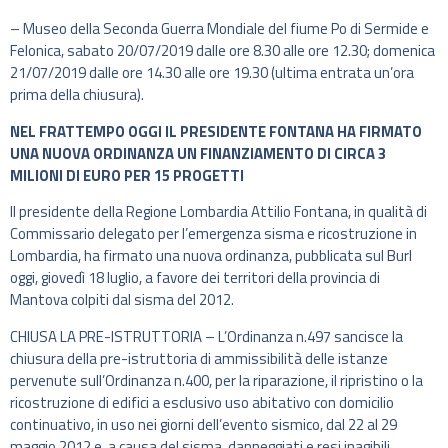
– Museo della Seconda Guerra Mondiale del fiume Po di Sermide e
Felonica, sabato 20/07/2019 dalle ore 8.30 alle ore 12.30; domenica
21/07/2019 dalle ore 14.30 alle ore 19.30 (ultima entrata un’ora
prima della chiusura).
NEL FRATTEMPO OGGI IL PRESIDENTE FONTANA HA FIRMATO
UNA NUOVA ORDINANZA UN FINANZIAMENTO DI CIRCA 3
MILIONI DI EURO PER 15 PROGETTI
Il presidente della Regione Lombardia Attilio Fontana, in qualità di
Commissario delegato per l’emergenza sisma e ricostruzione in
Lombardia, ha firmato una nuova ordinanza, pubblicata sul Burl
oggi, giovedì 18 luglio, a favore dei territori della provincia di
Mantova colpiti dal sisma del 2012.
CHIUSA LA PRE-ISTRUTTORIA – L’Ordinanza n.497 sancisce la
chiusura della pre-istruttoria di ammissibilità delle istanze
pervenute sull’Ordinanza n.400, per la riparazione, il ripristino o la
ricostruzione di edifici a esclusivo uso abitativo con domicilio
continuativo, in uso nei giorni dell’evento sismico, dal 22 al 29
maggio 2012 e, a causa del sisma, danneggiati e resi inagibili.