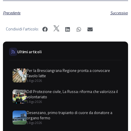
Precedente
Successivo
Condividi l'articolo:
Ultimi articoli
Per la Bresciangrana Regione pronta a convocare
Tavolo latte
5 Ago 2026
Ddl Protezione civile, La Russa: riforma che valorizza il
volontariato
5 Ago 2026
Desenzano, primo trapianto di cuore da donatore a
organo fermo
5 Ago 2026