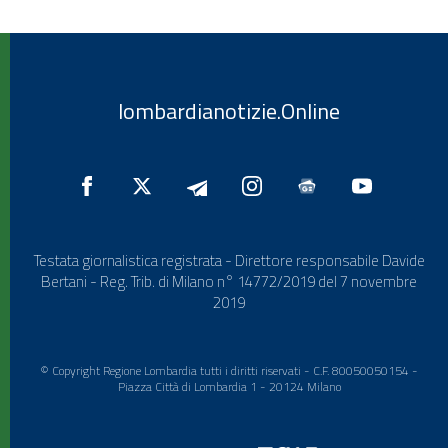
lombardianotizie.Online
Testata giornalistica registrata - Direttore responsabile Davide
Bertani - Reg. Trib. di Milano n° 14772/2019 del 7 novembre
2019
© Copyright Regione Lombardia tutti i diritti riservati - C.F. 80050050154 -
Piazza Città di Lombardia 1 - 20124 Milano