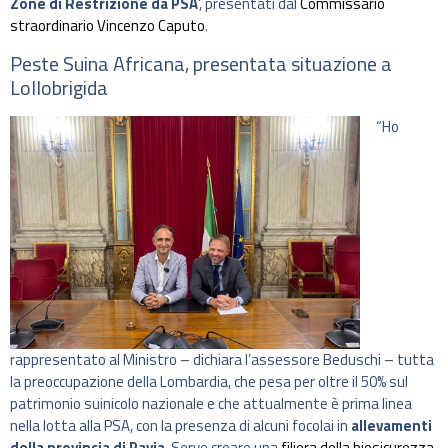
Zone di Restrizione da PSA
‘, presentati dal
Commissario
straordinario Vincenzo Caputo
.
Peste Suina Africana, presentata situazione a
Lollobrigida
“Ho
rappresentato al Ministro – dichiara l’assessore Beduschi – tutta
la preoccupazione della Lombardia, che pesa per oltre il 50% sul
patrimonio suinicolo nazionale e che attualmente è prima linea
nella lotta alla PSA, con la presenza di alcuni focolai in
allevamenti
della provincia di Pavia
. Serve creare una
filiera della biosicurezza