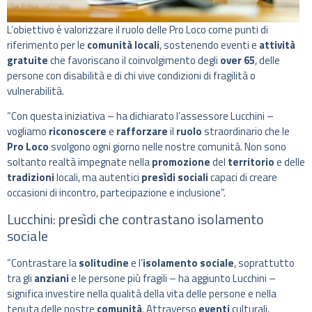
L’obiettivo è valorizzare il ruolo delle Pro Loco come punti di
riferimento per le
comunità locali
, sostenendo eventi e
attività
gratuite
che favoriscano il coinvolgimento degli
over 65
, delle
persone con disabilità e di chi vive condizioni di fragilità o
vulnerabilità.
“Con questa iniziativa – ha dichiarato l’assessore Lucchini –
vogliamo
riconoscere
e
rafforzare
il
ruolo
straordinario che le
Pro Loco
svolgono ogni giorno nelle nostre comunità. Non sono
soltanto realtà impegnate nella
promozione
del
territorio
e delle
tradizioni
locali, ma autentici
presìdi
sociali
capaci di creare
occasioni di incontro, partecipazione e inclusione”.
Lucchini: presìdi che contrastano isolamento
sociale
“Contrastare la
solitudine
e l’
isolamento sociale
, soprattutto
tra gli
anziani
e le persone più fragili – ha aggiunto Lucchini –
significa investire nella qualità della vita delle persone e nella
tenuta delle nostre
comunità
. Attraverso
eventi
culturali,