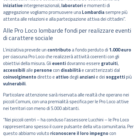
iniziative
intergenerazionali,
laboratori
e momenti di
aggregazione vogliamo promuovere una
Lombardia
sempre più
attenta alle relazioni e alla partecipazione attiva dei cittadini”.
Alle Pro Loco lombarde fondi per realizzare eventi
di carattere sociale
L’iniziativa prevede un
contributo
a fondo perduto di
1.000 euro
per ciascuna Pro Loco che realizzerà attività coerenti con gli
obiettivi della misura. Gli
eventi
dovranno essere
gratuiti
,
accessibili
alle
persone
con
disabilità
e caratterizzati dal
coinvolgimento
diretto e
attivo
degli
anziani
e dei
soggetti
più
vulnerabili
.
Particolare attenzione sarà riservata alle realtà che operano nei
piccoli Comuni, con una premialità specifica per le Pro Loco attive
nei territori con meno di 5.000 abitanti.
“Nei piccoli centri – ha concluso l’assessore Lucchini – le Pro Loco
rappresentano spesso il cuore pulsante della vita comunitaria. Per
questo abbiamo voluto
riconoscere il loro impegno
con