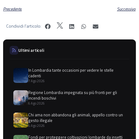
Precedente
Successivo
Condividi l'articolo:
Ultimi articoli
In Lombardia tante occasioni per vedere le stelle
cadenti
7 Ago 2026
Regione Lombardia impegnata su più fronti per gli
incendi boschivi
6 Ago 2026
Chi ama non abbandona gli animali, appello contro un
gesto illegale
6 Ago 2026
Fondi per proteggere coltivazioni lombarde da insetti