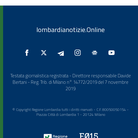
lombardianotizie.Online
Testata giornalistica registrata - Direttore responsabile Davide
Bertani - Reg. Trib. di Milano n° 14772/2019 del 7 novembre
2019
© Copyright Regione Lombardia tutti i diritti riservati - C.F. 80050050154 -
Piazza Città di Lombardia 1 - 20124 Milano